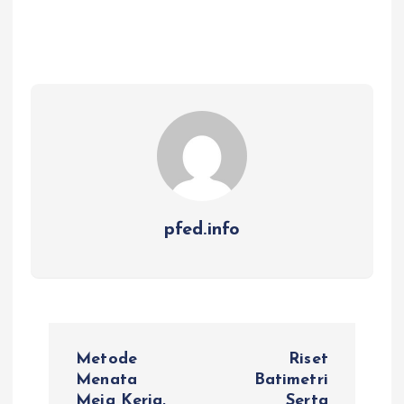
pfed.info
P
Metode
Riset
o
Menata
Batimetri
Meja Kerja,
Serta