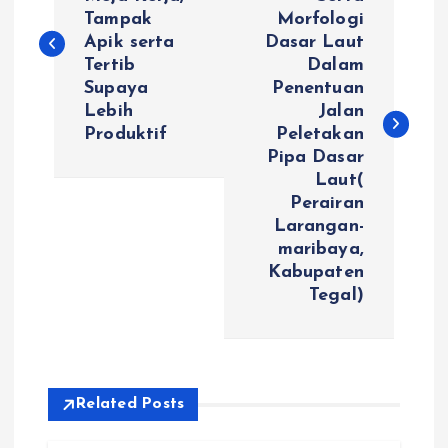
Tampak
Morfologi
s
Apik serta
Dasar Laut
Tertib
Dalam
t
Supaya
Penentuan
Lebih
Jalan
n
Produktif
Peletakan
Pipa Dasar
a
Laut(
Perairan
v
Larangan-
maribaya,
i
Kabupaten
Tegal)
g
a
Related Posts
t