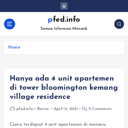
S
k
i
pfed.info
p
Semua Informasi Menarik
t
o
c
Home
o
n
t
e
n
Hanya ada 4 unit apartemen
t
di tower bloomington kemang
village residence
pfed.info
Berita
April 14, 2021
0 Comments
Cuma terdapat 4 unit apartemen di menara