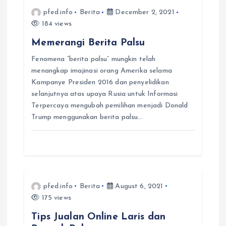
i
pfed.info
Berita
December 2, 2021
184 views
o
Memerangi Berita Palsu
n
Fenomena “berita palsu” mungkin telah
menangkap imajinasi orang Amerika selama
Kampanye Presiden 2016 dan penyelidikan
selanjutnya atas upaya Rusia untuk Informasi
Terpercaya mengubah pemilihan menjadi Donald
Trump menggunakan berita palsu…
pfed.info
Berita
August 6, 2021
175 views
Tips Jualan Online Laris dan