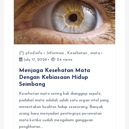
i
g
a
t
pfed.info
Informasi
,
Kesehatan
,
mata
July 17, 2026
24 views
i
Menjaga Kesehatan Mata
Dengan Kebiasaan Hidup
o
Seimbang
n
Kesehatan mata sering kali dianggap sepele,
padahal mata adalah salah satu organ vital yang
menentukan kualitas hidup seseorang. Banyak
orang baru menyadari pentingnya perawatan
mata ketika sudah mengalami gangguan
penglihatan.…