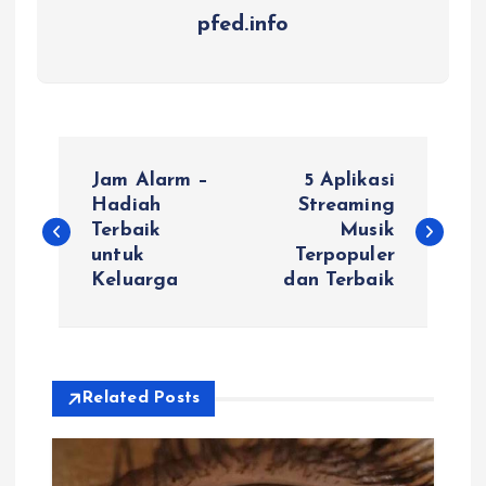
pfed.info
P
Jam Alarm –
5 Aplikasi
o
Hadiah
Streaming
Terbaik
Musik
untuk
Terpopuler
s
Keluarga
dan Terbaik
t
n
Related Posts
a
v