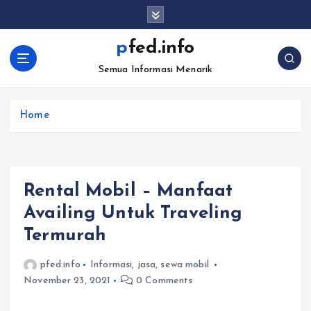
S
k
i
pfed.info
p
Semua Informasi Menarik
t
o
c
Home
o
n
t
e
n
Rental Mobil – Manfaat
t
Availing Untuk Traveling
Termurah
pfed.info
Informasi
,
jasa
,
sewa mobil
November 23, 2021
0 Comments