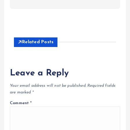
Related Posts
Leave a Reply
Your email address will not be published.
Required fields
are marked
*
Comment
*