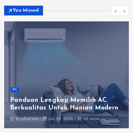
You Missed
AC
Panduan Lengkap Memilih AC
Berkualitas Untuk Hunian Modern
By
pfed.info
July 25, 2026
22 views