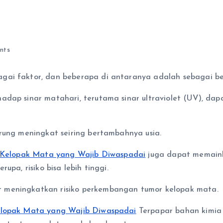
nts
gai faktor, dan beberapa di antaranya adalah sebagai ber
adap sinar matahari, terutama sinar ultraviolet (UV), dap
erung meningkat seiring bertambahnya usia.
r Kelopak Mata yang Wajib Diwaspadai
juga dapat memain
upa, risiko bisa lebih tinggi.
 meningkatkan risiko perkembangan tumor kelopak mata.
Kelopak Mata yang Wajib Diwaspadai
Terpapar bahan kimia b