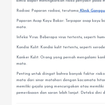
kimia dapat meningkatkan risiko penyakit pada 
Radiasi: Paparan radiasi, terutama
Klinik Gangg
Paparan Asap Kayu Bakar: Terpapar asap kayu ba
mata.
Infeksi Virus: Beberapa virus tertentu, seperti 
Kondisi Kulit: Kondisi kulit tertentu, seperti xe
Kanker Kulit: Orang yang pernah mengalami kanker
mata.
Penting untuk diingat bahwa banyak faktor risik
mata dari sinar matahari dengan kacamata hitam
memiliki gejala yang mencurigakan atau memiliki 
pemeriksaan dan saran lebih lanjut. Deteksi din