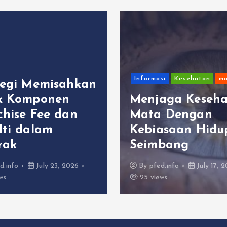
Informasi
Kesehatan
mata
misahkan
onen
Menjaga Kesehatan
e dan
Mata Dengan
m
Kebiasaan Hidup
Seimbang
y 23, 2026
By
pfed.info
July 17, 2026
25 views