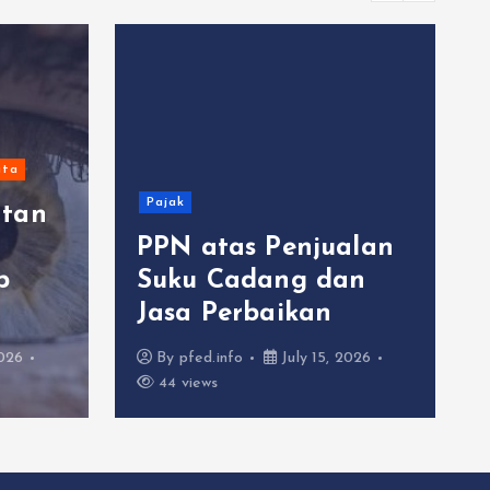
Uncategorize
Switch 
Koleksi 
yang Le
Mudah D
Pajak
Preserva
PPN atas Penjualan
Gaming 
Suku Cadang dan
Emulasi
Jasa Perbaikan
Modern
By
pfed.info
July 15, 2026
By
pfed.info
44 views
64 views