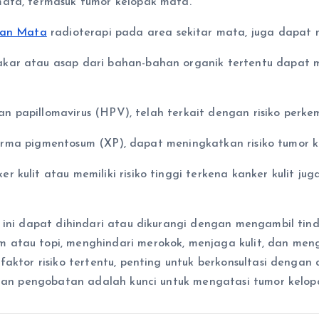
mata, termasuk tumor kelopak mata.
uan Mata
radioterapi pada area sekitar mata, juga dapat 
kar atau asap dari bahan-bahan organik tertentu dapat 
human papillomavirus (HPV), telah terkait dengan risiko per
roderma pigmentosum (XP), dapat meningkatkan risiko tumor 
 kulit atau memiliki risiko tinggi terkena kanker kulit ju
o ini dapat dihindari atau dikurangi dengan mengambil tin
 atau topi, menghindari merokok, menjaga kulit, dan men
faktor risiko tertentu, penting untuk berkonsultasi dengan
i dan pengobatan adalah kunci untuk mengatasi tumor kelo