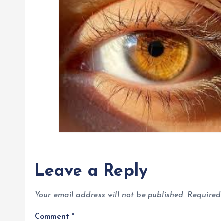
t
i
o
n
Leave a Reply
Your email address will not be published.
Required
Comment
*