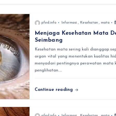
pfed.info
Informasi
,
Kesehatan
,
mata
Menjaga Kesehatan Mata D
Seimbang
Kesehatan mata sering kali dianggap se
organ vital yang menentukan kualitas hi
menyadari pentingnya perawatan mata 
penglihatan.…
Continue reading
pfed.info
Informasi
,
Kesehatan
,
mata