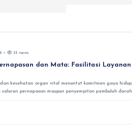
6
33 views
ernapasan dan Mata: Fasilitasi Layana
 dan kesehatan organ vital menuntut komitmen gaya hidup 
an saluran pernapasan maupun penyempitan pembuluh dara