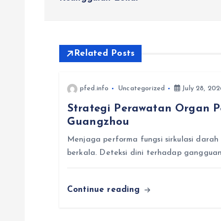
o
s
t
Related Posts
n
pfed.info
Uncategorized
July 28, 202
Strategi Perawatan Organ P
a
Guangzhou
v
Menjaga performa fungsi sirkulasi darah
berkala. Deteksi dini terhadap ganggu
i
Continue reading
g