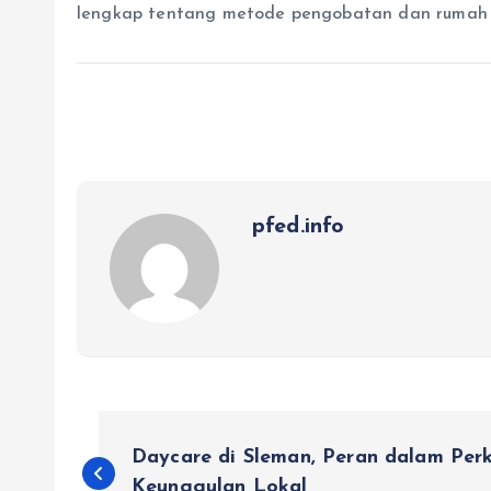
lengkap tentang metode pengobatan dan rumah s
pfed.info
P
Daycare di Sleman, Peran dalam Pe
Keunggulan Lokal