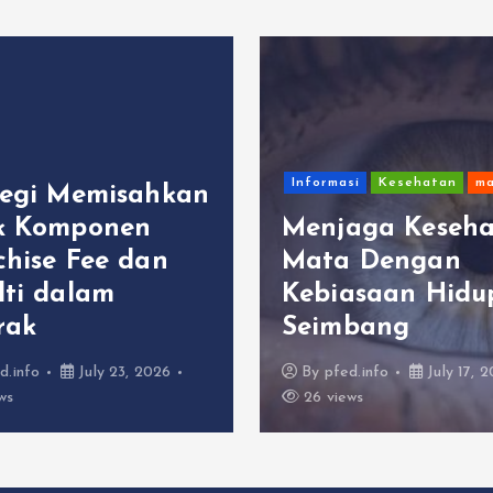
Informasi
Kesehatan
ma
tegi Memisahkan
k Komponen
Menjaga Keseh
chise Fee dan
Mata Dengan
lti dalam
Kebiasaan Hidu
rak
Seimbang
d.info
July 23, 2026
By
pfed.info
July 17, 
ws
26 views