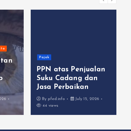
ta
Pajak
atan
PPN atas Penjualan
p
Suku Cadang dan
Jasa Perbaikan
2026
By
pfed.info
July 15, 2026
44 views