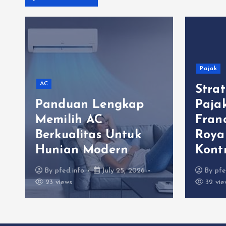
Pajak
AC
Stra
Panduan Lengkap
Paja
Memilih AC
Fran
Berkualitas Untuk
Roya
Hunian Modern
Kont
By
pfed.info
July 25, 2026
By
pfe
23 views
32 vie