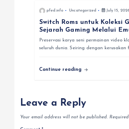
a
pfed.info
Uncategorized
July 15, 202
t
Switch Roms untuk Koleksi 
Sejarah Gaming Melalui Em
i
Preservasi karya seni permainan video kl
o
seluruh dunia. Seiring dengan kerusakan 
n
Continue reading
Leave a Reply
Your email address will not be published.
Required