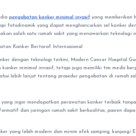
edia
pengobatan kanker minimal invasif
yang memberikan ha
erapi fotodinamik yang dapat menghancurkan sel kanker den
kan salah satu rumah sakit yang menawarkan teknologi ini
atan Kanker Bertaraf Internasional
kanker dengan teknologi terkini, Modern Cancer Hospital G
kanker minimal invasif, tetapi juga memiliki tim medis b
hui lebih lanjut tentang prosedur pengobatan di rumah sak
ien yang ingin mendapatkan perawatan kanker terbaik tan
nformatif dan jaringan rumah sakit berkualitas, pasien 
er yang lebih modern dan minim efek samping, kunjungi E