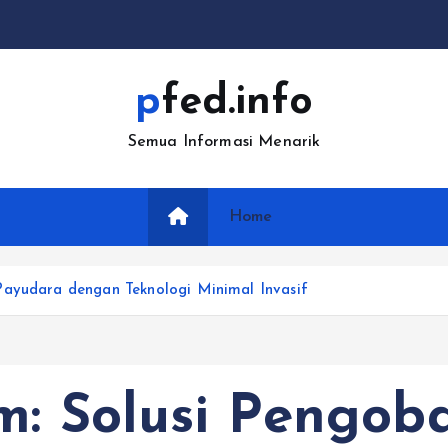
pfed.info
Semua Informasi Menarik
Home
Payudara dengan Teknologi Minimal Invasif
m: Solusi Pengob