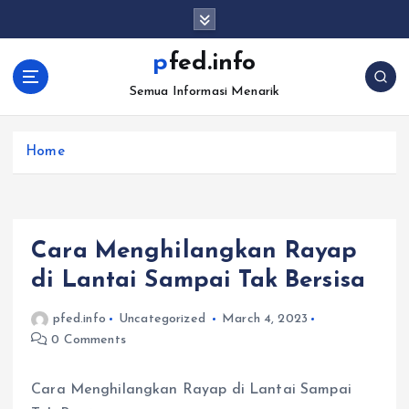
S
k
i
pfed.info
p
Semua Informasi Menarik
t
o
c
Home
o
n
t
e
n
Cara Menghilangkan Rayap
t
di Lantai Sampai Tak Bersisa
pfed.info
Uncategorized
March 4, 2023
0 Comments
Cara Menghilangkan Rayap di Lantai Sampai