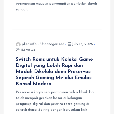
pernapasan maupun penyempitan pembuluh darah
o
sangat…
n
pfed.info
Uncategorized
July 15, 2026
58 views
Switch Roms untuk Koleksi Game
Digital yang Lebih Rapi dan
Mudah Dikelola demi Preservasi
Sejarah Gaming Melalui Emulasi
Konsol Modern
Preservasi karya seni permainan video klasik kini
telah menjadi gerakan besar di kalangan
pengarsip digital dan pecinta retro gaming di
seluruh dunia. Seiring dengan kerusakan fisik