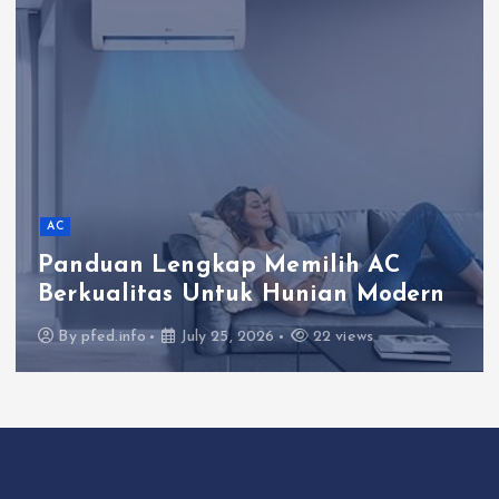
AC
Panduan Lengkap Memilih AC
Berkualitas Untuk Hunian Modern
By
pfed.info
July 25, 2026
22 views