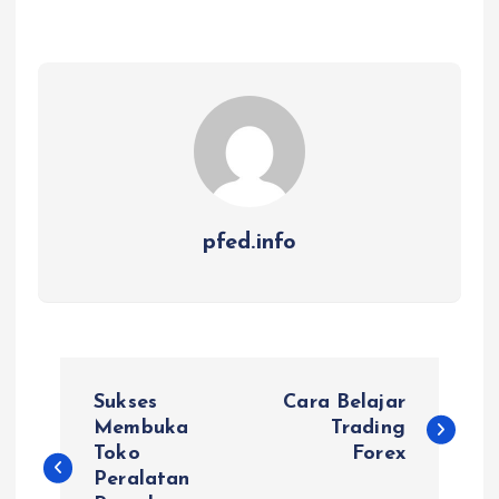
pfed.info
P
Sukses
Cara Belajar
o
Membuka
Trading
Toko
Forex
Peralatan
s