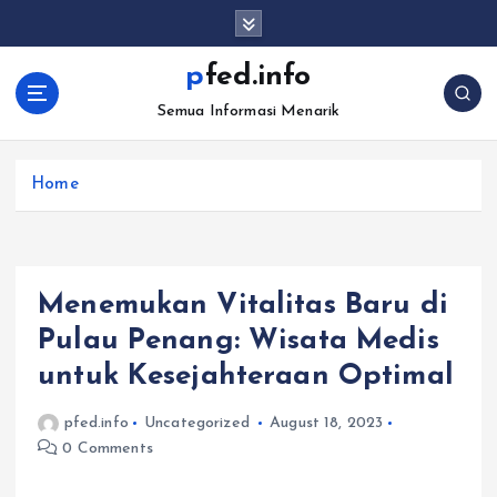
S
k
i
pfed.info
p
Semua Informasi Menarik
t
o
c
Home
o
n
t
e
n
Menemukan Vitalitas Baru di
t
Pulau Penang: Wisata Medis
untuk Kesejahteraan Optimal
pfed.info
Uncategorized
August 18, 2023
0 Comments