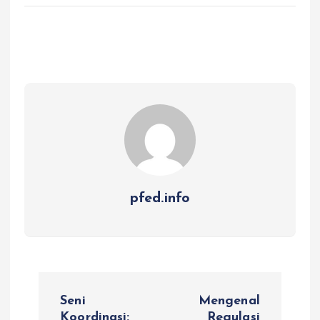
pfed.info
P
Seni
Mengenal
Koordinasi:
Regulasi