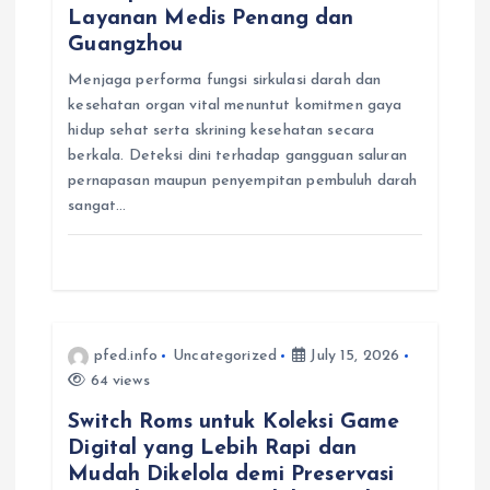
Layanan Medis Penang dan
i
Guangzhou
Menjaga performa fungsi sirkulasi darah dan
o
kesehatan organ vital menuntut komitmen gaya
hidup sehat serta skrining kesehatan secara
n
berkala. Deteksi dini terhadap gangguan saluran
pernapasan maupun penyempitan pembuluh darah
sangat…
pfed.info
Uncategorized
July 15, 2026
64 views
Switch Roms untuk Koleksi Game
Digital yang Lebih Rapi dan
Mudah Dikelola demi Preservasi