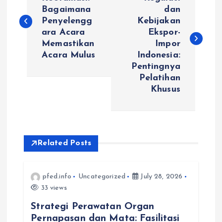
o
Bagaimana
dan
Penyelengg
Kebijakan
s
ara Acara
Ekspor-
Memastikan
Impor
t
Acara Mulus
Indonesia:
Pentingnya
n
Pelatihan
Khusus
a
v
i
Related Posts
g
pfed.info
Uncategorized
July 28, 2026
33 views
a
Strategi Perawatan Organ
t
Pernapasan dan Mata: Fasilitasi