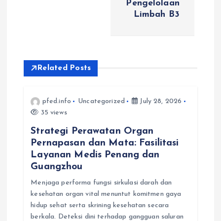
Pengelolaan
a
Limbah B3
v
i
Related Posts
g
pfed.info
Uncategorized
July 28, 2026
a
35 views
t
Strategi Perawatan Organ
Pernapasan dan Mata: Fasilitasi
i
Layanan Medis Penang dan
Guangzhou
o
Menjaga performa fungsi sirkulasi darah dan
kesehatan organ vital menuntut komitmen gaya
n
hidup sehat serta skrining kesehatan secara
berkala. Deteksi dini terhadap gangguan saluran