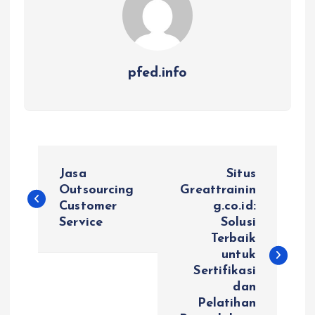
pfed.info
P
Jasa
Situs
o
Outsourcing
Greattrainin
Customer
g.co.id:
Service
Solusi
s
Terbaik
untuk
t
Sertifikasi
dan
n
Pelatihan