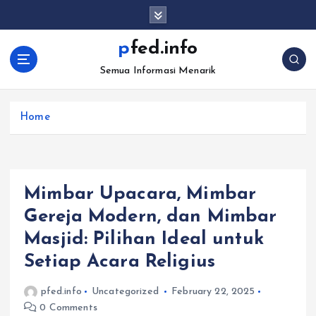
S
k
i
pfed.info
p
Semua Informasi Menarik
t
o
c
Home
o
n
t
e
n
Mimbar Upacara, Mimbar
t
Gereja Modern, dan Mimbar
Masjid: Pilihan Ideal untuk
Setiap Acara Religius
pfed.info
Uncategorized
February 22, 2025
0 Comments