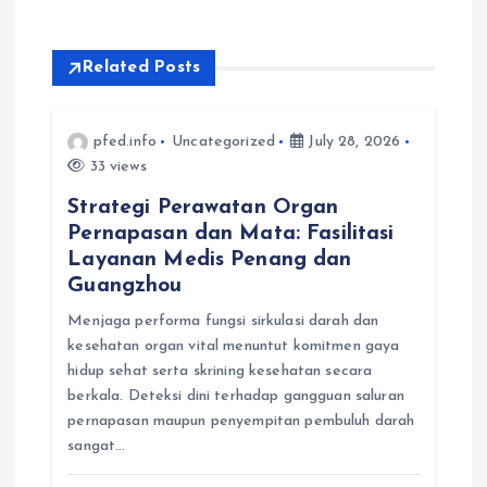
a
Related Posts
v
i
pfed.info
Uncategorized
July 28, 2026
33 views
g
Strategi Perawatan Organ
Pernapasan dan Mata: Fasilitasi
a
Layanan Medis Penang dan
Guangzhou
t
Menjaga performa fungsi sirkulasi darah dan
kesehatan organ vital menuntut komitmen gaya
i
hidup sehat serta skrining kesehatan secara
berkala. Deteksi dini terhadap gangguan saluran
o
pernapasan maupun penyempitan pembuluh darah
sangat…
n