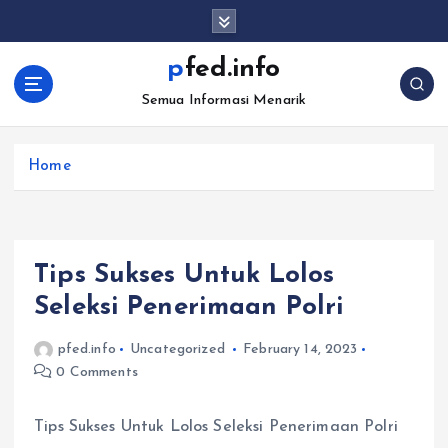
S
k
i
pfed.info
p
Semua Informasi Menarik
t
o
c
Home
o
n
t
e
n
Tips Sukses Untuk Lolos
t
Seleksi Penerimaan Polri
pfed.info
Uncategorized
February 14, 2023
0 Comments
Tips Sukses Untuk Lolos Seleksi Penerimaan Polri