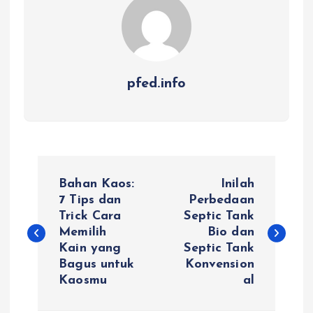
pfed.info
P
Bahan Kaos:
Inilah
o
7 Tips dan
Perbedaan
Trick Cara
Septic Tank
Memilih
Bio dan
s
Kain yang
Septic Tank
Bagus untuk
Konvension
t
Kaosmu
al
n