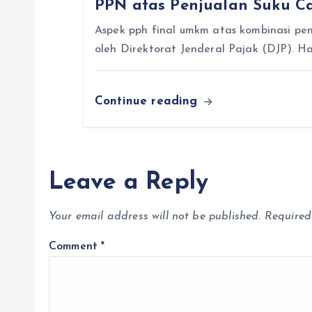
PPN atas Penjualan Suku C
t
Aspek pph final umkm atas kombinasi pen
i
oleh Direktorat Jenderal Pajak (DJP). Ha
o
Continue reading
n
Leave a Reply
Your email address will not be published.
Required
Comment
*