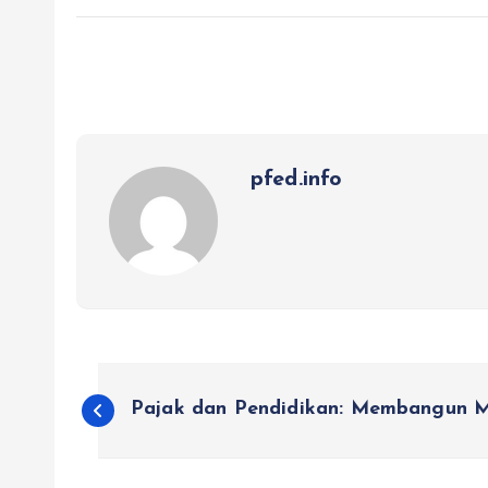
pfed.info
P
Pajak dan Pendidikan: Membangun 
o