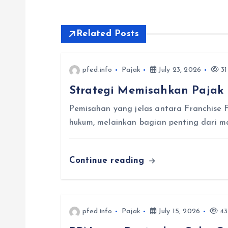
s
t
Related Posts
n
pfed.info
Pajak
July 23, 2026
31
Strategi Memisahkan Pajak 
a
Pemisahan yang jelas antara Franchise 
v
hukum, melainkan bagian penting dari ma
i
Continue reading
g
a
pfed.info
Pajak
July 15, 2026
43