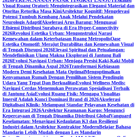
2026
PERENCANAAN PAJAK TINGKAT LANJUT
Eskalasi
Visual Ruang Oratori: Mengintegrasikan Elegansi Material dan
Otoritas Retorika Masa Kini
Arsitektur Kognitif: Mengelevasi
Potensi Tumbuh Kembang Anak Melalui Pendekatan
Neurologis Adaptif
Akselerasi Arus Barang: Menguasai
Efisiensi Distribusi Surabaya di Era Hyper-Connectivity
2026
Revolusi Estetika Urban: Mengonstruksi Narasi
Kemewahan dalam Keterbatasan Ruang Metropolis
Oase
Estetika Otomotif: Merajut Durabilitas dan Kemewahan Visual
di Tengah Disrupsi 2026
Elevasi Spiritual dan Petualangan:
Mendefinisikan Ulang Makna Eksplorasi di Jantung Bali
2026
Evolusi Navigasi Urban: Menjaga Presisi Kaki-Kaki Mobil
di Tengah Dinamika Aspal 2026
Transformasi Kebiasaan
Modern Demi Kesehatan Mata Optimal
Mengoptimalkan
Kenyamanan Rumah Dengan Pemilihan Sistem Pendingin
Udara Yang Tepat Dan Berkualitas
Evolusi Wellness Medis:
Navigasi Cerdas Menemukan Perawatan Spesialisasi Terbaik
di Jantung Asia
Evolusi Ruang Fisik: Mengapa Visualitas
Imersif Adalah Kunci Dominasi Brand di 2026
Akselerasi
Digitalisasi Klinik: Melampaui Standar Pelayanan Kesehatan di
Era Integrasi 2026
Arsitektur Keamanan Kargo: Mengunci
Kepercayaan di Tengah Dinamika Distribusi Global
Vanguard
Keselamatan: Menavigasi Kedaulatan K3 dan Resiliensi
Industri dalam Arsitektur Kontraktor Modern
Belajar Bahasa
Mandarin Lebih Mudah dengan Les Mandarin