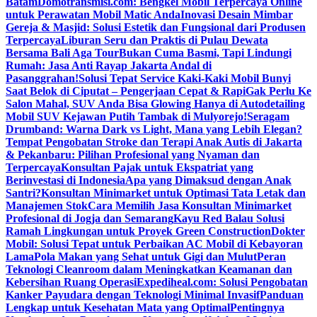
Batam
Domotransmisi.com: Bengkel Mobil Terpercaya Online
untuk Perawatan Mobil Matic Anda
Inovasi Desain Mimbar
Gereja & Masjid: Solusi Estetik dan Fungsional dari Produsen
Terpercaya
Liburan Seru dan Praktis di Pulau Dewata
Bersama Bali Aga Tour
Bukan Cuma Basmi, Tapi Lindungi
Rumah: Jasa Anti Rayap Jakarta Andal di
Pasanggrahan!
Solusi Tepat Service Kaki-Kaki Mobil Bunyi
Saat Belok di Ciputat – Pengerjaan Cepat & Rapi
Gak Perlu Ke
Salon Mahal, SUV Anda Bisa Glowing Hanya di Autodetailing
Mobil SUV Kejawan Putih Tambak di Mulyorejo!
Seragam
Drumband: Warna Dark vs Light, Mana yang Lebih Elegan?
Tempat Pengobatan Stroke dan Terapi Anak Autis di Jakarta
& Pekanbaru: Pilihan Profesional yang Nyaman dan
Terpercaya
Konsultan Pajak untuk Ekspatriat yang
Berinvestasi di Indonesia
Apa yang Dimaksud dengan Anak
Santri?
Konsultan Minimarket untuk Optimasi Tata Letak dan
Manajemen Stok
Cara Memilih Jasa Konsultan Minimarket
Profesional di Jogja dan Semarang
Kayu Red Balau Solusi
Ramah Lingkungan untuk Proyek Green Construction
Dokter
Mobil: Solusi Tepat untuk Perbaikan AC Mobil di Kebayoran
Lama
Pola Makan yang Sehat untuk Gigi dan Mulut
Peran
Teknologi Cleanroom dalam Meningkatkan Keamanan dan
Kebersihan Ruang Operasi
Expediheal.com: Solusi Pengobatan
Kanker Payudara dengan Teknologi Minimal Invasif
Panduan
Lengkap untuk Kesehatan Mata yang Optimal
Pentingnya