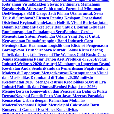
Ketajaman Visual
Maklon Stevia: Pentingnya Memahami
Karakteristik Aftertaste Pahit untuk Formulasi Minuman
Diet
Mengapa SMB Cargo Jadi Pilihan Utama untuk Sewa
Truk di Surabaya? Elemen Penting Kesiapan Operasional
Distribusi Regional
Pendekatan Holistik Visual Berkelanjutan
Dalam Kehidupan
Paket Tour Bali untuk Liburan Keluarga,
Rombongan, dan Petualangan Seru
Panduan Cerdas
Menentukan Sistem Pendingin Udara Yang Tepat Untuk
Kenyamanan Rumah
Strapping Band Industri: Cara
Meningkatkan Keamanan Logistik dan Efisiensi Pengemasan
Barang
Sewa Truk Surabaya Murah: Solusi Kirim Barang
Pabrik dan Logistik Tercepat
The Wellness Gold Rush: Cara
Jenius Menguasai Pasar Tanpa Aset Produksi di 2026
Evolusi
Industri Wellness 2026: Strategi Membangun Imperium Brand
Kesehatan Anda Sendiri
Panduan Pemeriksaan Pajak
Simfoni
Modern di Lapangan: Mengorkestrasi Kesempurnaan Visual
dan Musikalitas Drumband di Tahun 2026
Manifesto
Keselamatan 2026: Mengorkestrasi Kredibilitas SDM di Era
Industri Robotik dan Otomasi
Evolusi Eskapisme 2026:
Mengorkestrasi Kemewahan dan Pencerahan Batin di Pulau
Dewata
Navigasi Estetik Paris Van Java: Meretas Paradoks
Kemacetan Urban dengan Kelincahan Mobilitas
Modern
Resonansi Digital: Menjelajahi Cakrawala Baru
Konservasi Game di Era Hiper-Konektivitas