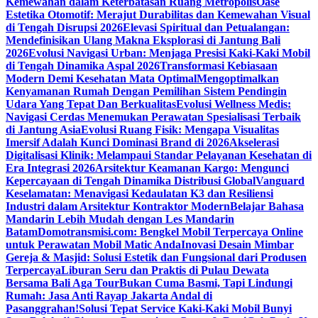
Kemewahan dalam Keterbatasan Ruang Metropolis
Oase
Estetika Otomotif: Merajut Durabilitas dan Kemewahan Visual
di Tengah Disrupsi 2026
Elevasi Spiritual dan Petualangan:
Mendefinisikan Ulang Makna Eksplorasi di Jantung Bali
2026
Evolusi Navigasi Urban: Menjaga Presisi Kaki-Kaki Mobil
di Tengah Dinamika Aspal 2026
Transformasi Kebiasaan
Modern Demi Kesehatan Mata Optimal
Mengoptimalkan
Kenyamanan Rumah Dengan Pemilihan Sistem Pendingin
Udara Yang Tepat Dan Berkualitas
Evolusi Wellness Medis:
Navigasi Cerdas Menemukan Perawatan Spesialisasi Terbaik
di Jantung Asia
Evolusi Ruang Fisik: Mengapa Visualitas
Imersif Adalah Kunci Dominasi Brand di 2026
Akselerasi
Digitalisasi Klinik: Melampaui Standar Pelayanan Kesehatan di
Era Integrasi 2026
Arsitektur Keamanan Kargo: Mengunci
Kepercayaan di Tengah Dinamika Distribusi Global
Vanguard
Keselamatan: Menavigasi Kedaulatan K3 dan Resiliensi
Industri dalam Arsitektur Kontraktor Modern
Belajar Bahasa
Mandarin Lebih Mudah dengan Les Mandarin
Batam
Domotransmisi.com: Bengkel Mobil Terpercaya Online
untuk Perawatan Mobil Matic Anda
Inovasi Desain Mimbar
Gereja & Masjid: Solusi Estetik dan Fungsional dari Produsen
Terpercaya
Liburan Seru dan Praktis di Pulau Dewata
Bersama Bali Aga Tour
Bukan Cuma Basmi, Tapi Lindungi
Rumah: Jasa Anti Rayap Jakarta Andal di
Pasanggrahan!
Solusi Tepat Service Kaki-Kaki Mobil Bunyi