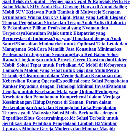
Saat Belok di Ciputat – Pengerjaan Cepat & Rapi
Gak Perlu Ke
Salon Mahal, SUV Anda Bisa Glowing Hanya di Autodetailing
Mobil SUV Kejawan Putih Tambak di Mulyorejo!
Seragam
Drumband: Warna Dark vs Light, Mana yang Lebih Elegan?
Tempat Pengobatan Stroke dan Terapi Anak Autis di Jakarta
& Pekanbaru: Pilihan Profesional yang Nyaman dan
Terpercaya
Konsultan Pajak untuk Ekspatriat yang
Berinvestasi di Indonesia
Apa yang Dimaksud dengan Anak
Santri?
Konsultan Minimarket untuk Optimasi Tata Letak dan
Manajemen Stok
Cara Memilih Jasa Konsultan Minimarket
Profesional di Jogja dan Semarang
Kayu Red Balau Solusi
Ramah Lingkungan untuk Proyek Green Construction
Dokter
Mobil: Solusi Tepat untuk Perbaikan AC Mobil di Kebayoran
Lama
Pola Makan yang Sehat untuk Gigi dan Mulut
Peran
Teknologi Cleanroom dalam Meningkatkan Keamanan dan
Kebersihan Ruang Operasi
Expediheal.com: Solusi Pengobatan
Kanker Payudara dengan Teknologi Minimal Invasif
Panduan
Lengkap untuk Kesehatan Mata yang Optimal
Pentingnya
Kesehatan dan Pemahaman Komprehensif dalam Menjaga
Keseimbangan Hidup
Daycare di Sleman, Peran dalam
Perkembangan Anak dan Keunggulan Lokal
Pengobatan
Terpercaya di Malaysia: Solusi Medis Berkualitas dengan
Expediheal
Situs Greattraining.co.id: Solusi Terbaik untuk
Sertifikasi dan Pelatihan Pengelolaan Limbah B3
Mimbar
Upacara, Mimbar Gereja Modern, dan Mimbar Masjid: