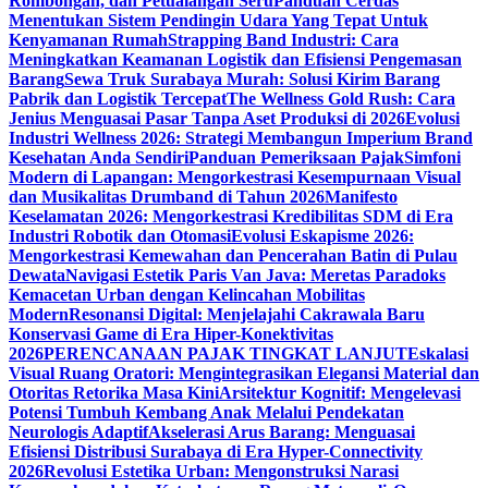
Rombongan, dan Petualangan Seru
Panduan Cerdas
Menentukan Sistem Pendingin Udara Yang Tepat Untuk
Kenyamanan Rumah
Strapping Band Industri: Cara
Meningkatkan Keamanan Logistik dan Efisiensi Pengemasan
Barang
Sewa Truk Surabaya Murah: Solusi Kirim Barang
Pabrik dan Logistik Tercepat
The Wellness Gold Rush: Cara
Jenius Menguasai Pasar Tanpa Aset Produksi di 2026
Evolusi
Industri Wellness 2026: Strategi Membangun Imperium Brand
Kesehatan Anda Sendiri
Panduan Pemeriksaan Pajak
Simfoni
Modern di Lapangan: Mengorkestrasi Kesempurnaan Visual
dan Musikalitas Drumband di Tahun 2026
Manifesto
Keselamatan 2026: Mengorkestrasi Kredibilitas SDM di Era
Industri Robotik dan Otomasi
Evolusi Eskapisme 2026:
Mengorkestrasi Kemewahan dan Pencerahan Batin di Pulau
Dewata
Navigasi Estetik Paris Van Java: Meretas Paradoks
Kemacetan Urban dengan Kelincahan Mobilitas
Modern
Resonansi Digital: Menjelajahi Cakrawala Baru
Konservasi Game di Era Hiper-Konektivitas
2026
PERENCANAAN PAJAK TINGKAT LANJUT
Eskalasi
Visual Ruang Oratori: Mengintegrasikan Elegansi Material dan
Otoritas Retorika Masa Kini
Arsitektur Kognitif: Mengelevasi
Potensi Tumbuh Kembang Anak Melalui Pendekatan
Neurologis Adaptif
Akselerasi Arus Barang: Menguasai
Efisiensi Distribusi Surabaya di Era Hyper-Connectivity
2026
Revolusi Estetika Urban: Mengonstruksi Narasi