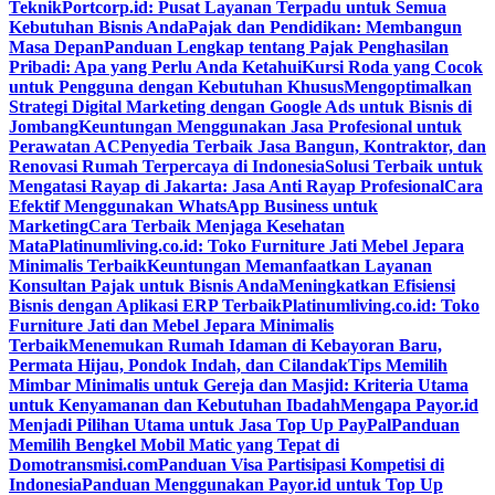
Teknik
Portcorp.id: Pusat Layanan Terpadu untuk Semua
Kebutuhan Bisnis Anda
Pajak dan Pendidikan: Membangun
Masa Depan
Panduan Lengkap tentang Pajak Penghasilan
Pribadi: Apa yang Perlu Anda Ketahui
Kursi Roda yang Cocok
untuk Pengguna dengan Kebutuhan Khusus
Mengoptimalkan
Strategi Digital Marketing dengan Google Ads untuk Bisnis di
Jombang
Keuntungan Menggunakan Jasa Profesional untuk
Perawatan AC
Penyedia Terbaik Jasa Bangun, Kontraktor, dan
Renovasi Rumah Terpercaya di Indonesia
Solusi Terbaik untuk
Mengatasi Rayap di Jakarta: Jasa Anti Rayap Profesional
Cara
Efektif Menggunakan WhatsApp Business untuk
Marketing
Cara Terbaik Menjaga Kesehatan
Mata
Platinumliving.co.id: Toko Furniture Jati Mebel Jepara
Minimalis Terbaik
Keuntungan Memanfaatkan Layanan
Konsultan Pajak untuk Bisnis Anda
Meningkatkan Efisiensi
Bisnis dengan Aplikasi ERP Terbaik
Platinumliving.co.id: Toko
Furniture Jati dan Mebel Jepara Minimalis
Terbaik
Menemukan Rumah Idaman di Kebayoran Baru,
Permata Hijau, Pondok Indah, dan Cilandak
Tips Memilih
Mimbar Minimalis untuk Gereja dan Masjid: Kriteria Utama
untuk Kenyamanan dan Kebutuhan Ibadah
Mengapa Payor.id
Menjadi Pilihan Utama untuk Jasa Top Up PayPal
Panduan
Memilih Bengkel Mobil Matic yang Tepat di
Domotransmisi.com
Panduan Visa Partisipasi Kompetisi di
Indonesia
Panduan Menggunakan Payor.id untuk Top Up