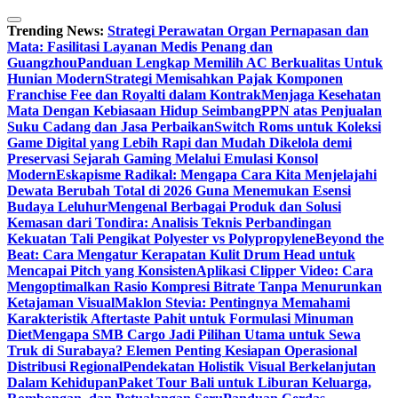
Skip
to
Trending News:
Strategi Perawatan Organ Pernapasan dan
content
Mata: Fasilitasi Layanan Medis Penang dan
Guangzhou
Panduan Lengkap Memilih AC Berkualitas Untuk
Hunian Modern
Strategi Memisahkan Pajak Komponen
Franchise Fee dan Royalti dalam Kontrak
Menjaga Kesehatan
Mata Dengan Kebiasaan Hidup Seimbang
PPN atas Penjualan
Suku Cadang dan Jasa Perbaikan
Switch Roms untuk Koleksi
Game Digital yang Lebih Rapi dan Mudah Dikelola demi
Preservasi Sejarah Gaming Melalui Emulasi Konsol
Modern
Eskapisme Radikal: Mengapa Cara Kita Menjelajahi
Dewata Berubah Total di 2026 Guna Menemukan Esensi
Budaya Leluhur
Mengenal Berbagai Produk dan Solusi
Kemasan dari Tondira: Analisis Teknis Perbandingan
Kekuatan Tali Pengikat Polyester vs Polypropylene
Beyond the
Beat: Cara Mengatur Kerapatan Kulit Drum Head untuk
Mencapai Pitch yang Konsisten
Aplikasi Clipper Video: Cara
Mengoptimalkan Rasio Kompresi Bitrate Tanpa Menurunkan
Ketajaman Visual
Maklon Stevia: Pentingnya Memahami
Karakteristik Aftertaste Pahit untuk Formulasi Minuman
Diet
Mengapa SMB Cargo Jadi Pilihan Utama untuk Sewa
Truk di Surabaya? Elemen Penting Kesiapan Operasional
Distribusi Regional
Pendekatan Holistik Visual Berkelanjutan
Dalam Kehidupan
Paket Tour Bali untuk Liburan Keluarga,