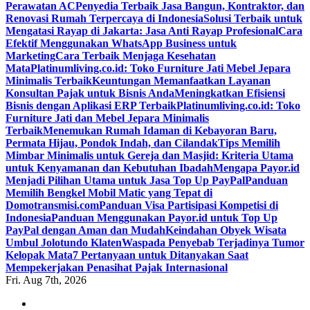
Perawatan AC
Penyedia Terbaik Jasa Bangun, Kontraktor, dan
Renovasi Rumah Terpercaya di Indonesia
Solusi Terbaik untuk
Mengatasi Rayap di Jakarta: Jasa Anti Rayap Profesional
Cara
Efektif Menggunakan WhatsApp Business untuk
Marketing
Cara Terbaik Menjaga Kesehatan
Mata
Platinumliving.co.id: Toko Furniture Jati Mebel Jepara
Minimalis Terbaik
Keuntungan Memanfaatkan Layanan
Konsultan Pajak untuk Bisnis Anda
Meningkatkan Efisiensi
Bisnis dengan Aplikasi ERP Terbaik
Platinumliving.co.id: Toko
Furniture Jati dan Mebel Jepara Minimalis
Terbaik
Menemukan Rumah Idaman di Kebayoran Baru,
Permata Hijau, Pondok Indah, dan Cilandak
Tips Memilih
Mimbar Minimalis untuk Gereja dan Masjid: Kriteria Utama
untuk Kenyamanan dan Kebutuhan Ibadah
Mengapa Payor.id
Menjadi Pilihan Utama untuk Jasa Top Up PayPal
Panduan
Memilih Bengkel Mobil Matic yang Tepat di
Domotransmisi.com
Panduan Visa Partisipasi Kompetisi di
Indonesia
Panduan Menggunakan Payor.id untuk Top Up
PayPal dengan Aman dan Mudah
Keindahan Obyek Wisata
Umbul Jolotundo Klaten
Waspada Penyebab Terjadinya Tumor
Kelopak Mata
7 Pertanyaan untuk Ditanyakan Saat
Mempekerjakan Penasihat Pajak Internasional
Fri. Aug 7th, 2026