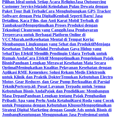
Pilihan Ideal untuk Setiap Acara Religius
Jasa Outsourcing
Customer Service
Jelajahi Keindahan Pulau Dewata dengan
Paket Tour Bali Terbaik
Cara Menghubungkan GPS Tracker
Software dengan Peta Digital
Kembali Seperti Baru! Jasa
Detailing, Kaca Film, dan Anti Karat Mobil Terbaik di
Tambaksari
Mengoptimalkan Proses Produksi dengan
Teknologi Cleanroom yang Canggih
Jasa Pembayaran
Terpercaya untuk Berbagai Platform Online di
VCCMurah.net
Kesehatan Mental di Tempat Kerja:
Membangun Lingkungan yang Sehat dan Produktif
Menjaga
Kesehatan Tubuh Melalui Perubahan Gaya Hidup yang
Sehat
Tips Efektif Memilih Pendingin Udara Terbaik untuk
Rumah Anda
Cara Efektif Mengoptimalkan Pengelolaan Pajak
Bisnis
Panduan Lengkap Merawat Kesehatan Mata Secara
Optimal
Meningkatkan Kualitas Pelayanan Kesehatan dengan
Aplikasi RME Kemenkes: Solusi Rekam Medis Elektronik
untuk Klinik dan Praktik Dokter
Temukan Kebutuhan Electro
Motor, Gear Reducer, dan Gear Pump Berkualitas di Parsial
Teknik
Portcorp.id: Pusat Layanan Terpadu untuk Semua
Kebutuhan Bisnis Anda
Pajak dan Pendidikan: Membangun
Masa Depan
Panduan Lengkap tentang Pajak Penghasilan
Pribadi: Apa yang Perlu Anda Ketahui
Kursi Roda yang Cocok
untuk Pengguna dengan Kebutuhan Khusus
Mengoptimalkan
Strategi Digital Marketing dengan Google Ads untuk Bisnis di
Jombang
Keuntungan Menggunakan Jasa Profesional untuk