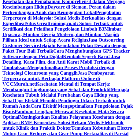
Kesehatan dan Pemahaman Komprehensif dalam Menjaga
Keseimbangan Hidup
Daycare di Sleman, Peran dalam
Perkembangan Anak dan Keunggulan Lokal
Pengobatan
Terpercaya di Malaysia: Solusi Medis Berkualitas dengan
Expediheal
Situs Greattraining.co.id: Solusi Terbaik untuk
Sertifikasi dan Pelatihan Pengelolaan Limbah B3
Mimbar
Upacara, Mimbar Gereja Modern, dan Mimbar Masjid:
Pilihan Ideal untuk Setiap Acara Religius
Jasa Outsourcing
Customer Service
Jelajahi Keindahan Pulau Dewata dengan
Paket Tour Bali Terbaik
Cara Menghubungkan GPS Tracker
Software dengan Peta Digital
Kembali Seperti Baru! Jasa
Detailing, Kaca Film, dan Anti Karat Mobil Terbaik di
Tambaksari
Mengoptimalkan Proses Produksi dengan
Teknologi Cleanroom yang Canggih
Jasa Pembayaran
Terpercaya untuk Berbagai Platform Online di
VCCMurah.net
Kesehatan Mental di Tempat Kerja:
Membangun Lingkungan yang Sehat dan Produktif
Menjaga
Kesehatan Tubuh Melalui Perubahan Gaya Hidup yang
Sehat
Tips Efektif Memilih Pendingin Udara Terbaik untuk
Rumah Anda
Cara Efektif Mengoptimalkan Pengelolaan Pajak
Bisnis
Panduan Lengkap Merawat Kesehatan Mata Secara
Optimal
Meningkatkan Kualitas Pelayanan Kesehatan dengan
Aplikasi RME Kemenkes: Solusi Rekam Medis Elektronik
untuk Klinik dan Praktik Dokter
Temukan Kebutuhan Electro
Motor, Gear Reducer, dan Gear Pump Berkualitas di Parsial