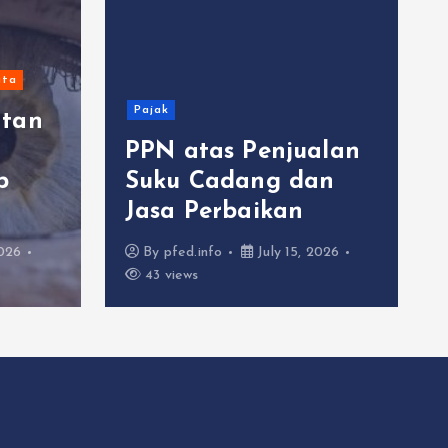
ta
Pajak
atan
PPN atas Penjualan
p
Suku Cadang dan
Jasa Perbaikan
2026
By
pfed.info
July 15, 2026
43 views