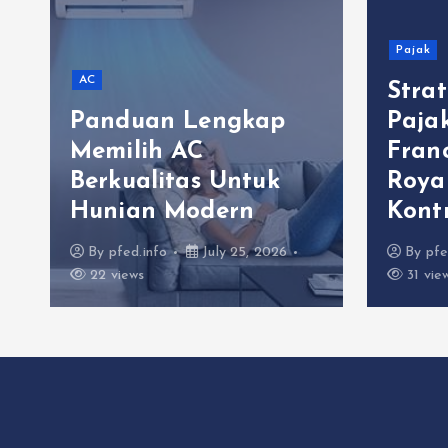
Pajak
AC
Stra
Panduan Lengkap
Paja
Memilih AC
Fran
Berkualitas Untuk
Roya
Hunian Modern
Kont
By
pfed.info
July 25, 2026
By
pfe
22 views
31 vie