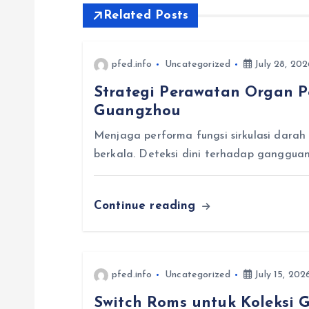
s
Related Posts
t
pfed.info
Uncategorized
July 28, 202
n
Strategi Perawatan Organ P
Guangzhou
a
Menjaga performa fungsi sirkulasi darah
v
berkala. Deteksi dini terhadap ganggu
i
Continue reading
g
a
pfed.info
Uncategorized
July 15, 202
Switch Roms untuk Koleksi 