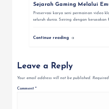
t
Sejarah Gaming Melalui Em
i
Preservasi karya seni permainan video kl
seluruh dunia. Seiring dengan kerusakan 
o
Continue reading
n
Leave a Reply
Your email address will not be published.
Required
Comment
*