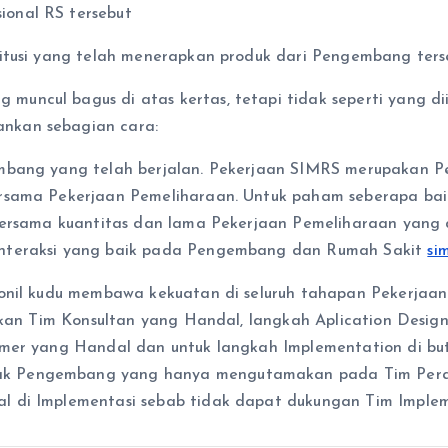
onal RS tersebut
itusi yang telah menerapkan produk dari Pengembang ters
ncul bagus di atas kertas, tetapi tidak seperti yang di
nkan sebagian cara:
embang yang telah berjalan. Pekerjaan SIMRS merupakan 
ersama Pekerjaan Pemeliharaan. Untuk paham seberapa b
 bersama kuantitas dan lama Pekerjaan Pemeliharaan yan
interaksi yang baik pada Pengembang dan Rumah Sakit
si
sonil kudu membawa kekuatan di seluruh tahapan Pekerjaa
ukan Tim Konsultan yang Handal, langkah Aplication Design
ramer yang Handal dan untuk langkah Implementation di b
k Pengembang yang hanya mengutamakan pada Tim Peran
l di Implementasi sebab tidak dapat dukungan Tim Implem