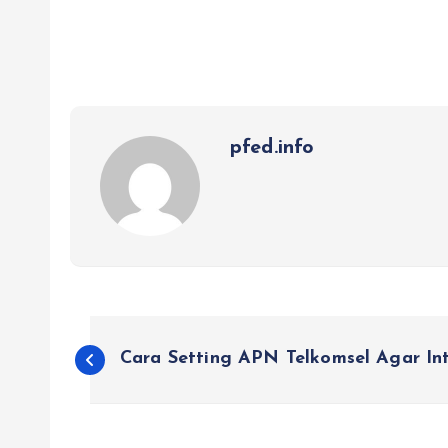
pfed.info
P
Cara Setting APN Telkomsel Agar In
o