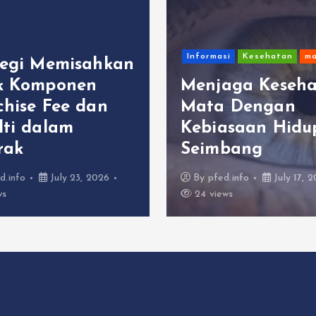
Informasi
Kesehatan
ma
tegi Memisahkan
k Komponen
Menjaga Keseh
chise Fee dan
Mata Dengan
lti dalam
Kebiasaan Hidu
rak
Seimbang
d.info
July 23, 2026
By
pfed.info
July 17, 
ws
24 views