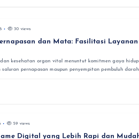
6
30 views
ernapasan dan Mata: Fasilitasi Layana
 dan kesehatan organ vital menuntut komitmen gaya hidup 
an saluran pernapasan maupun penyempitan pembuluh dara
6
59 views
Game Digital yang Lebih Rapi dan Mudah