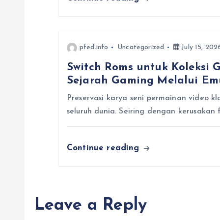
g
a
pfed.info
Uncategorized
July 15, 202
t
Switch Roms untuk Koleksi 
Sejarah Gaming Melalui Em
i
Preservasi karya seni permainan video kl
o
seluruh dunia. Seiring dengan kerusakan 
n
Continue reading
Leave a Reply