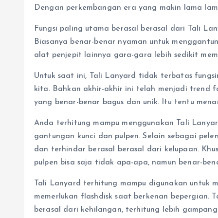
Dengan perkembangan era yang makin lama lama m
Fungsi paling utama berasal berasal dari Tali La
Biasanya benar-benar nyaman untuk menggantung k
alat penjepit lainnya gara-gara lebih sedikit m
Untuk saat ini, Tali Lanyard tidak terbatas fun
kita. Bahkan akhir-akhir ini telah menjadi trend
yang benar-benar bagus dan unik. Itu tentu mena
Anda terhitung mampu menggunakan Tali Lanyard
gantungan kunci dan pulpen. Selain sebagai pel
dan terhindar berasal berasal dari kelupaan. Kh
pulpen bisa saja tidak apa-apa, namun benar-ben
Tali Lanyard terhitung mampu digunakan untuk m
memerlukan flashdisk saat berkenan bepergian. T
berasal dari kehilangan, terhitung lebih gampan