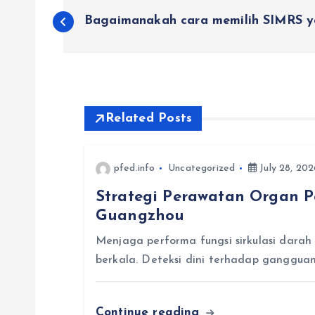
P
Bagaimanakah cara memilih SIMRS y
o
s
t
Related Posts
n
pfed.info
Uncategorized
July 28, 202
Strategi Perawatan Organ P
a
Guangzhou
v
Menjaga performa fungsi sirkulasi darah
berkala. Deteksi dini terhadap ganggu
i
Continue reading