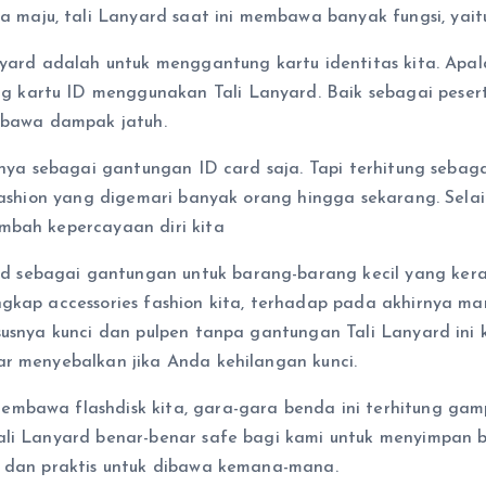
aju, tali Lanyard saat ini membawa banyak fungsi, yait
nyard adalah untuk menggantung kartu identitas kita. Apal
artu ID menggunakan Tali Lanyard. Baik sebagai peserta, 
embawa dampak jatuh.
gsinya sebagai gantungan ID card saja. Tapi terhitung se
 fashion yang digemari banyak orang hingga sekarang. Sela
mbah kepercayaan diri kita
 sebagai gantungan untuk barang-barang kecil yang kera
engkap accessories fashion kita, terhadap pada akhirnya
ususnya kunci dan pulpen tanpa gantungan Tali Lanyard ini
ar menyebalkan jika Anda kehilangan kunci.
embawa flashdisk kita, gara-gara benda ini terhitung gam
ali Lanyard benar-benar safe bagi kami untuk menyimpan b
g dan praktis untuk dibawa kemana-mana.