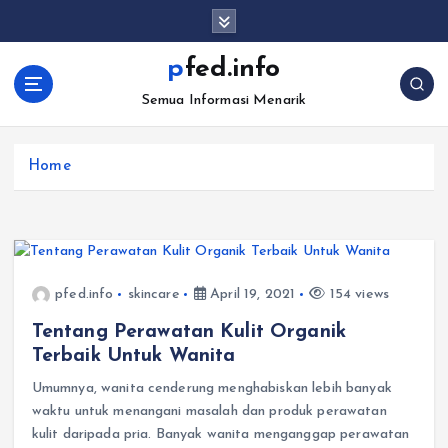
S
k
i
pfed.info
p
Semua Informasi Menarik
t
o
c
Home
o
n
t
e
n
t
pfed.info
skincare
April 19, 2021
154 views
Tentang Perawatan Kulit Organik
Terbaik Untuk Wanita
Umumnya, wanita cenderung menghabiskan lebih banyak
waktu untuk menangani masalah dan produk perawatan
kulit daripada pria. Banyak wanita menganggap perawatan