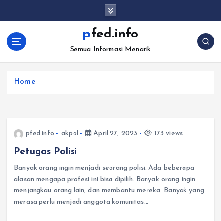
S
k
i
pfed.info
p
Semua Informasi Menarik
t
o
c
Home
o
n
t
e
n
pfed.info
akpol
April 27, 2023
173 views
t
Petugas Polisi
Banyak orang ingin menjadi seorang polisi. Ada beberapa
alasan mengapa profesi ini bisa dipilih. Banyak orang ingin
menjangkau orang lain, dan membantu mereka. Banyak yang
merasa perlu menjadi anggota komunitas…