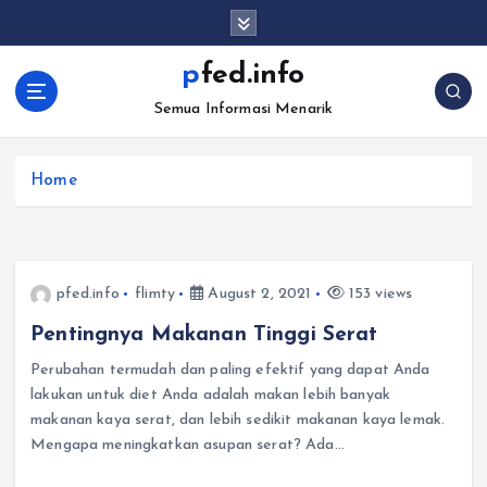
S
k
i
pfed.info
p
Semua Informasi Menarik
t
o
c
Home
o
n
t
e
n
pfed.info
flimty
August 2, 2021
153 views
t
Pentingnya Makanan Tinggi Serat
Perubahan termudah dan paling efektif yang dapat Anda
lakukan untuk diet Anda adalah makan lebih banyak
makanan kaya serat, dan lebih sedikit makanan kaya lemak.
Mengapa meningkatkan asupan serat? Ada…